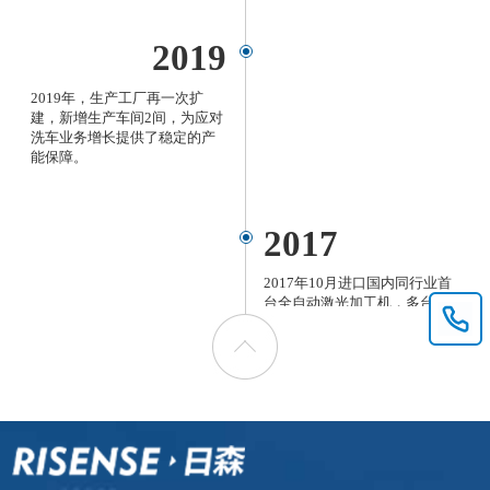
2019
2019年，生产工厂再一次扩
建，新增生产车间2间，为应对
洗车业务增长提供了稳定的产
能保障。
2017
2017年10月进口国内同行业首
台全自动激光加工机，多台全
自动生产设备的使用，改进了
生产工艺，极大提高生产效
率，新生产车间的投产，日森
产能进一步提高；无人值守智
能洗车机CF-360下线，搭载日
森完全自主知识产权的自助系
统，标志着日森正式进军物联
网领域，走进中国洗车新时
代。