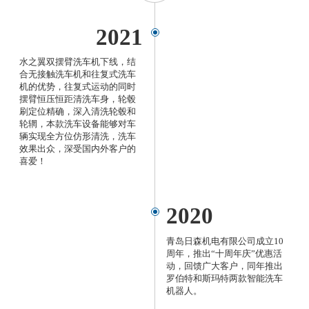
2021
水之翼双摆臂洗车机下线，结
合无接触洗车机和往复式洗车
机的优势，往复式运动的同时
摆臂恒压恒距清洗车身，轮毂
刷定位精确，深入清洗轮毂和
轮辋，本款洗车设备能够对车
辆实现全方位仿形清洗，洗车
效果出众，深受国内外客户的
喜爱！
2020
青岛日森机电有限公司成立10
周年，推出“十周年庆”优惠活
动，回馈广大客户，同年推出
罗伯特和斯玛特两款智能洗车
机器人。