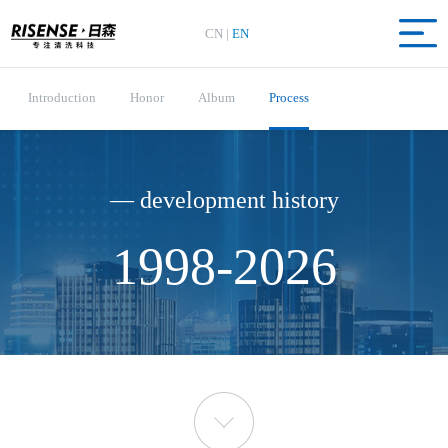
CN
|
EN
Introduction
Honor
Album
Process
— development history
1998-2026