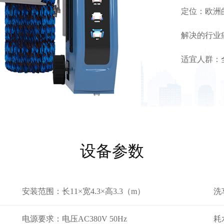
定位：欧洲
解决的行业
适宜人群：
设备参数
安装范围：长11×宽4.3×高3.3（m）
洗
电源要求：电压AC380V 50Hz
耗