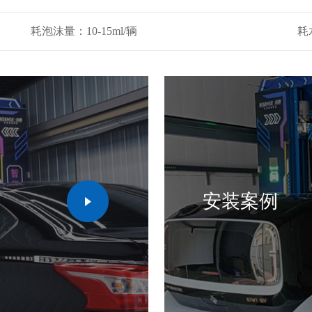
耗泡沫量：10-15ml/辆
耗
安装案例