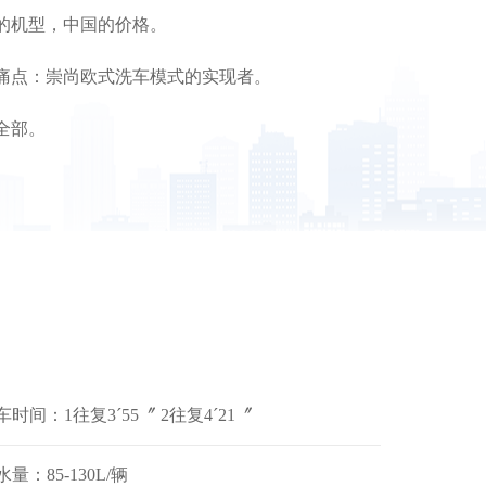
的机型，中国的价格。
痛点：崇尚欧式洗车模式的实现者。
全部。
车时间：1往复3ˊ55〞 2往复4ˊ21〞
水量：85-130L/辆