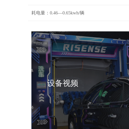
耗电量：0.46—0.65kwh/辆
设备视频