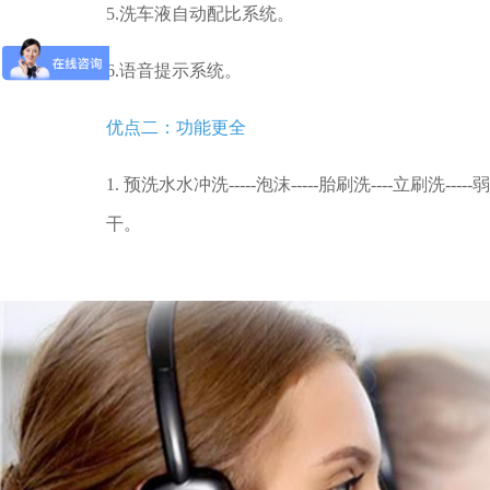
5.洗车液自动配比系统。
6.语音提示系统。
优点二：功能更全
1. 预洗水水冲洗-----泡沫-----胎刷洗----立刷洗-----
干。