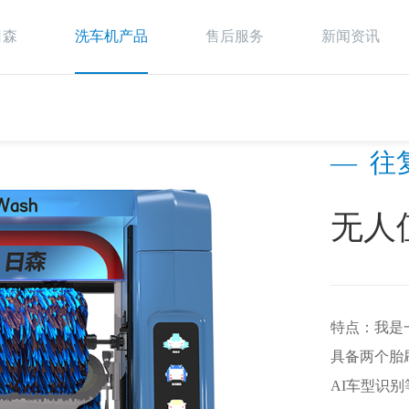
日森
洗车机产品
售后服务
新闻资讯
—
往
无人
特点：我是
具备两个胎
AI车型识