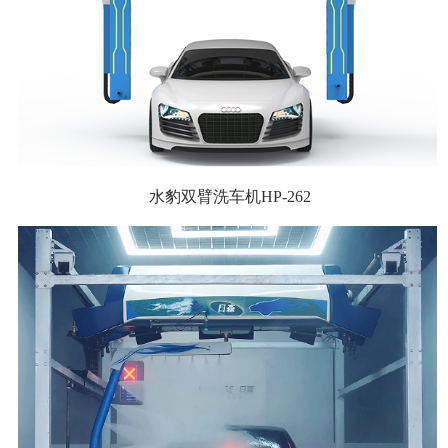
水豹双臂洗车机HP-262