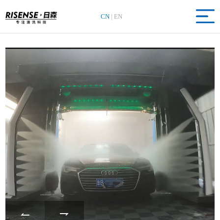
CN
|
EN